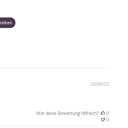
reiben
Veröffen
20/06/23
War diese Bewertung hilfreich?
0
0