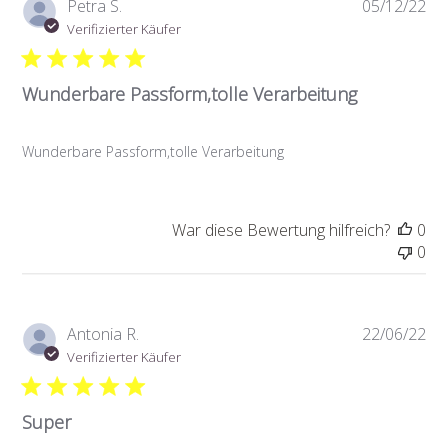
Ver
Petra S.
05/12/22
Verifizierter Käufer
Wunderbare Passform,tolle Verarbeitung
Wunderbare Passform,tolle Verarbeitung
War diese Bewertung hilfreich?
0
0
Ver
Antonia R.
22/06/22
Verifizierter Käufer
Super