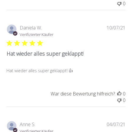
0
Ver
Daniela W.
10/07/21
Verifizierter Käufer
Hat wieder alles super geklappt!
Hat wieder alles super geklappt! 👍
War diese Bewertung hilfreich?
0
0
Ver
Anne S.
04/07/21
Verifizierter Käufer