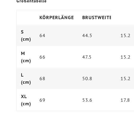
Größentabelle
KÖRPERLÄNGE
BRUSTWEITE
ÄRME
S
64
44.5
15.2
(cm)
M
66
47.5
15.2
(cm)
L
68
50.8
15.2
(cm)
XL
69
53.6
17.8
(cm)