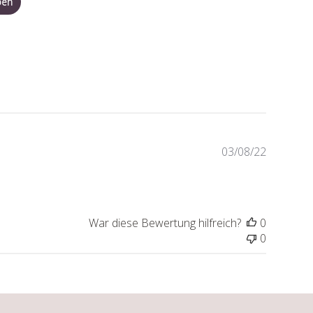
ben
Veröffen
03/08/22
War diese Bewertung hilfreich?
0
0